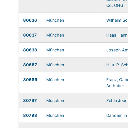
Co. OHG
80636
München
Wilhelm Sc
80637
München
Haas Hann
80638
München
Joseph Am
80687
München
H. u. P. S
80689
München
Franz, Gabr
Anthuber
80797
München
Zehle Joac
80798
München
Dahoam in