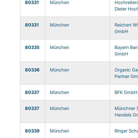
80331
München
Hochreiter
Dieter Hoch
80331
München
Reichert W
GmbH
80335
München
Bayern Ban
GmbH
80336
München
Organic Ga
Partner G
80337
München
BFK GmbH
80337
München
Münchner 
Handels G
80339
München
Ringer Scha