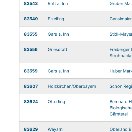
83543
Rott a. Inn
Gruber Mar
83549
Eiselfing
Ganslmaier
83555
Gars a. Inn
Stidl-Maye
83556
Griesstätt
Freiberger
Strohhacke
83559
Gars a. Inn
Huber Mark
83607
Holzkirchen/Oberbayern
Schön Reg
83624
Otterfing
Bernhard H
Biologisch
Gärnterei
83629
Weyarn
Oberland 