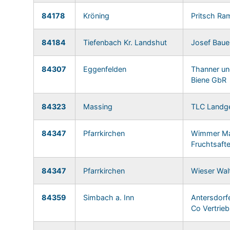
84178
Kröning
Pritsch Ra
84184
Tiefenbach Kr. Landshut
Josef Bau
84307
Eggenfelden
Thanner un
Biene GbR
84323
Massing
TLC Landg
84347
Pfarrkirchen
Wimmer Ma
Fruchtsaf
84347
Pfarrkirchen
Wieser Wal
84359
Simbach a. Inn
Antersdor
Co Vertrie