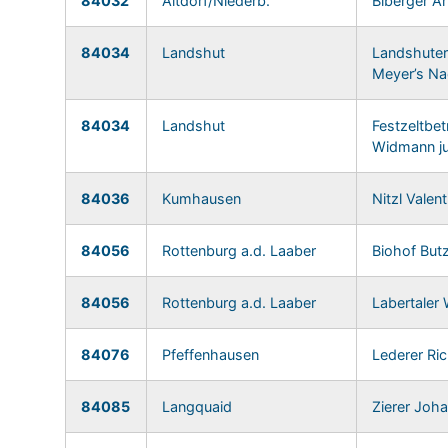
84032
Altdorf/Niederb.
Biberger Ar
84034
Landshut
Landshuter
Meyer’s Na
84034
Landshut
Festzeltbet
Widmann j
84036
Kumhausen
Nitzl Valent
84056
Rottenburg a.d. Laaber
Biohof But
84056
Rottenburg a.d. Laaber
Labertaler
84076
Pfeffenhausen
Lederer Ri
84085
Langquaid
Zierer Joh