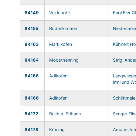
84149
Velden/Vils
Engl Eier 
84155
Bodenkirchen
Niedermeier
84163
Marklkofen
Kühnert Ho
84164
Moosthenning
Strigl Ande
84166
Adlkofen
Langwiesen
Irmi und W
84166
Adlkofen
Schlittmei
84172
Buch a. Erlbach
Senger Eli
84178
Kröning
Amann Joh