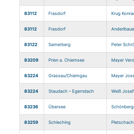
83112
Frasdorf
Krug Konra
83112
Frasdorf
Anderlbaue
83122
Samerberg
Peter Schrö
83209
Prien a. Chiemsee
Mayer Vero
83224
Grassau/Chiemgau
Mayer Jos
83224
Staudach – Egerndach
Weiß Josef
83236
Übersee
Schönberg
83259
Schleching
Pletschac