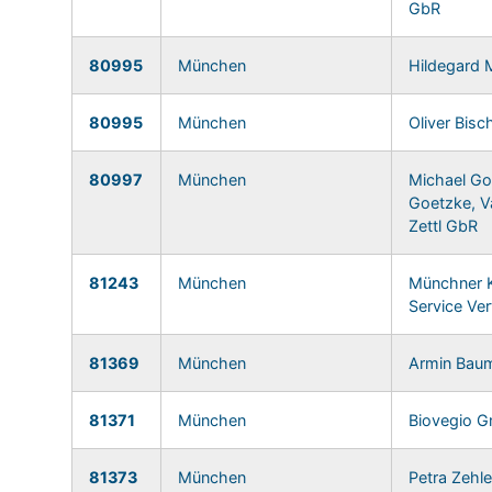
GbR
80995
München
Hildegard 
80995
München
Oliver Bisc
80997
München
Michael Go
Goetzke, V
Zettl GbR
81243
München
Münchner K
Service Ve
81369
München
Armin Baum
81371
München
Biovegio 
81373
München
Petra Zehle