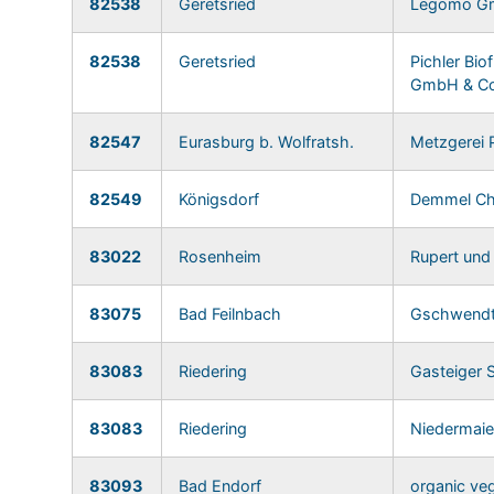
82538
Geretsried
Legomo G
82538
Geretsried
Pichler Bio
GmbH & Co
82547
Eurasburg b. Wolfratsh.
Metzgerei
82549
Königsdorf
Demmel Chr
83022
Rosenheim
Rupert und
83075
Bad Feilnbach
Gschwendtn
83083
Riedering
Gasteiger 
83083
Riedering
Niedermaie
83093
Bad Endorf
organic v