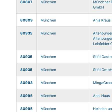
80807
München
Münchner Fr
GmbH
80809
München
Anja Kraus
80935
München
Altenburger
Altenburger
Leinfelder 
80935
München
Stiftl Gas
80935
München
Stiftl Gmb
80993
München
MingaGre
80995
München
Anni Haas
80995
München
Heinrich un