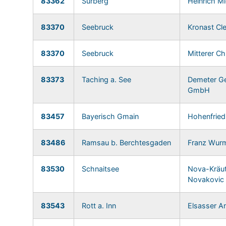
83362
Surberg
Heinrich M
83370
Seebruck
Kronast Cl
83370
Seebruck
Mitterer Ch
83373
Taching a. See
Demeter Ge
GmbH
83457
Bayerisch Gmain
Hohenfried
83486
Ramsau b. Berchtesgaden
Franz Wurm
83530
Schnaitsee
Nova-Kräute
Novakovic
83543
Rott a. Inn
Elsasser An