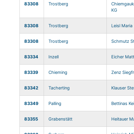
83308
Trostberg
Chiemgauk
KG
83308
Trostberg
Leisl Maria
83308
Trostberg
Schmutz S
83334
Inzell
Eicher Mat
83339
Chieming
Zenz Siegfr
83342
Tacherting
Klauser Ste
83349
Palling
Bettinas K
83355
Grabenstätt
Heitauer M