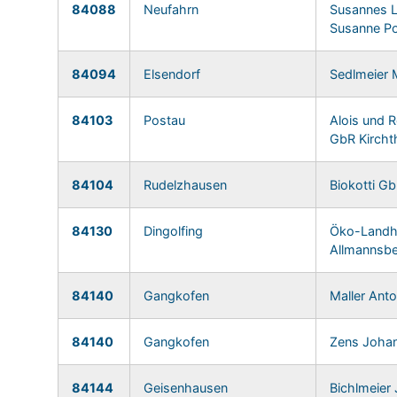
84088
Neufahrn
Susannes 
Susanne P
84094
Elsendorf
Sedlmeier 
84103
Postau
Alois und 
GbR Kircht
84104
Rudelzhausen
Biokotti G
84130
Dingolfing
Öko-Landh
Allmannsb
84140
Gangkofen
Maller Ant
84140
Gangkofen
Zens Joha
84144
Geisenhausen
Bichlmeier