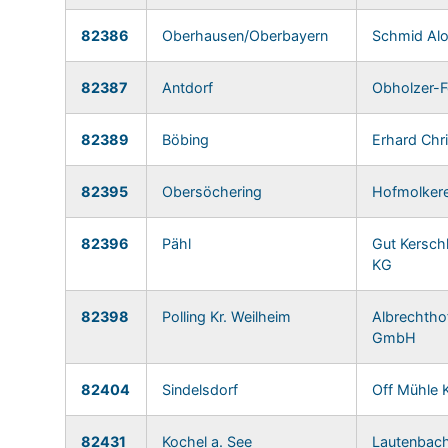
82386
Oberhausen/Oberbayern
Schmid Alo
82387
Antdorf
Obholzer-Fe
82389
Böbing
Erhard Chr
82395
Obersöchering
Hofmolkere
82396
Pähl
Gut Kersch
KG
82398
Polling Kr. Weilheim
Albrechtho
GmbH
82404
Sindelsdorf
Off Mühle 
82431
Kochel a. See
Lautenbach