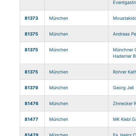
Eventgast
81373
München
Moustakido
81375
München
Andreas Pe
81375
München
Münchner 
Haderner 
81375
München
Rohrer Kat
81379
München
Georg Jell
81476
München
Zinnecker
81477
München
MK Kiebl G
81479
München
Fa. Heinz C