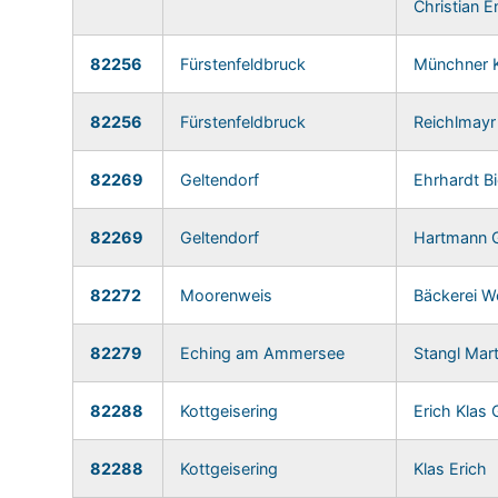
Christian E
82256
Fürstenfeldbruck
Münchner 
82256
Fürstenfeldbruck
Reichlmayr
82269
Geltendorf
Ehrhardt B
82269
Geltendorf
Hartmann 
82272
Moorenweis
Bäckerei W
82279
Eching am Ammersee
Stangl Mart
82288
Kottgeisering
Erich Klas
82288
Kottgeisering
Klas Erich