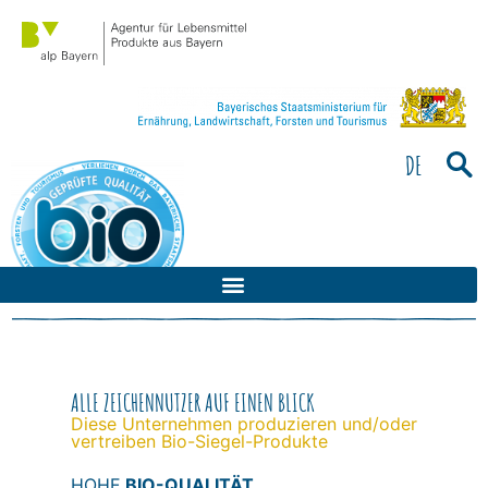
Bitte
beachten
Sie:
Diese
Website
enthält
DE
ein
Barrierefreiheitssystem.
ALLE ZEICHENNUTZER AUF EINEN BLICK
Diese Unternehmen produzieren und/oder
vertreiben Bio-Siegel-Produkte
HOHE
BIO-QUALITÄT