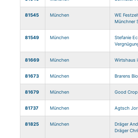
81545
München
WE Festze
Münchner 
81549
München
Stefanie Ec
Vergnügung
81669
München
Wirtshaus 
81673
München
Brarens Bi
81679
München
Good Cro
81737
München
Agtsch Jo
81825
München
Dräger Andr
Dräger Chri