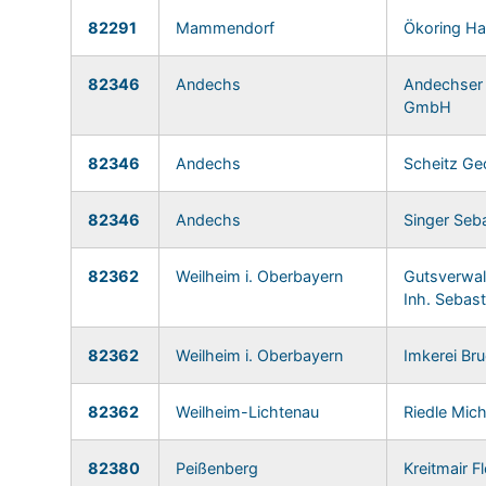
82291
Mammendorf
Ökoring H
82346
Andechs
Andechser 
GmbH
82346
Andechs
Scheitz Ge
82346
Andechs
Singer Seb
82362
Weilheim i. Oberbayern
Gutsverwa
Inh. Sebas
82362
Weilheim i. Oberbayern
Imkerei Br
82362
Weilheim-Lichtenau
Riedle Mich
82380
Peißenberg
Kreitmair Fl