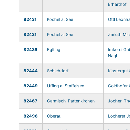
Erharthof
82431
Kochel a. See
Öttl Leonh
82431
Kochel a. See
Zerluth Mic
82436
Eglfing
Imkerei Ga
Nagl
82444
Schlehdorf
Klostergut
82449
Uffing a. Staffelsee
Goldhofer
82467
Garmisch-Partenkirchen
Jocher T
82496
Oberau
Löcherer J