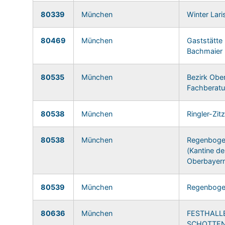
80339
München
Winter Lari
80469
München
Gaststätte
Bachmaier
80535
München
Bezirk Obe
Fachberatu
80538
München
Ringler-Zit
80538
München
Regenboge
(Kantine de
Oberbayer
80539
München
Regenboge
80636
München
FESTHALL
SCHOTTE