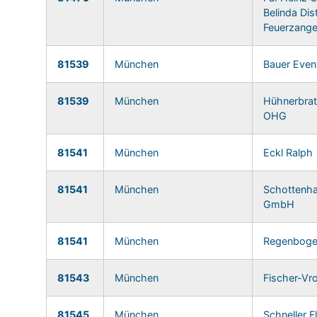
Belinda Dis
Feuerzang
81539
München
Bauer Even
81539
München
Hühnerbrat
OHG
81541
München
Eckl Ralph
81541
München
Schottenha
GmbH
81541
München
Regenboge
81543
München
Fischer-Vr
81545
München
Schneller F