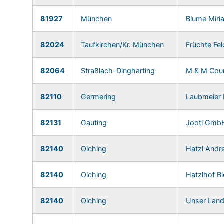
81927
München
Blume Miri
82024
Taufkirchen/Kr. München
Früchte F
82064
Straßlach-Dingharting
M & M Cou
82110
Germering
Laubmeier 
82131
Gauting
Jooti Gmb
82140
Olching
Hatzl Andr
82140
Olching
Hatzlhof 
82140
Olching
Unser Lan