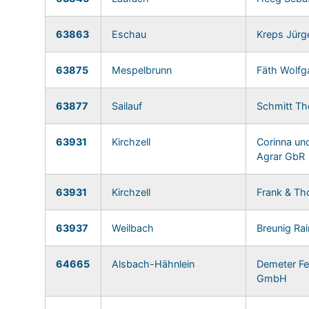
63863
Eschau
Kreps Jürg
63875
Mespelbrunn
Fäth Wolfg
63877
Sailauf
Schmitt T
63931
Kirchzell
Corinna un
Agrar GbR
63931
Kirchzell
Frank & T
63937
Weilbach
Breunig Rai
64665
Alsbach-Hähnlein
Demeter Fe
GmbH