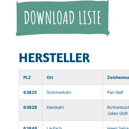
DOWNLOAD LISTE
HERSTELLER
PLZ
Ort
Zeichennu
63825
Sommerkahl
Parr Ralf
63828
Kleinkahl
Rothenbüch
Julian GbR
63846
Laufach
Heeg Sebas