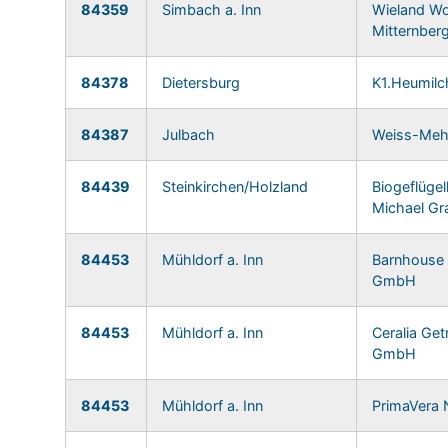
84359
Simbach a. Inn
Wieland Wo
Mitternber
84378
Dietersburg
K1.Heumilc
84387
Julbach
Weiss-Me
84439
Steinkirchen/Holzland
Biogeflügel
Michael Gr
84453
Mühldorf a. Inn
Barnhouse 
GmbH
84453
Mühldorf a. Inn
Ceralia Ge
GmbH
84453
Mühldorf a. Inn
PrimaVera