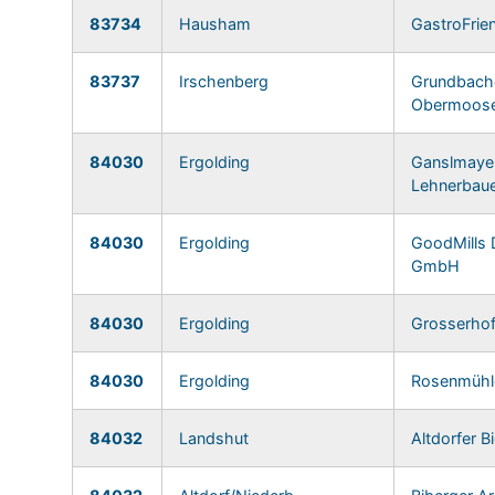
83734
Hausham
GastroFri
83737
Irschenberg
Grundbach
Obermooser
84030
Ergolding
Ganslmayer
Lehnerbau
84030
Ergolding
GoodMills 
GmbH
84030
Ergolding
Grosserho
84030
Ergolding
Rosenmüh
84032
Landshut
Altdorfer 