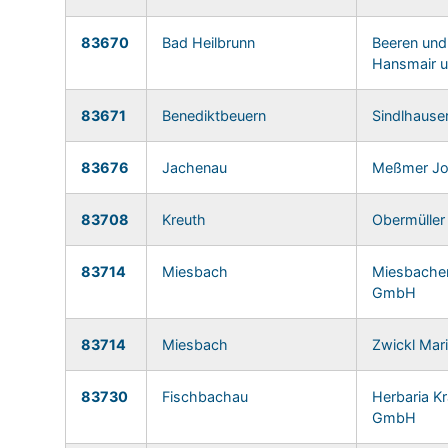
83670
Bad Heilbrunn
Beeren und
Hansmair u
83671
Benediktbeuern
Sindlhause
83676
Jachenau
Meßmer Jo
83708
Kreuth
Obermüller
83714
Miesbach
Miesbacher
GmbH
83714
Miesbach
Zwickl Mar
83730
Fischbachau
Herbaria K
GmbH