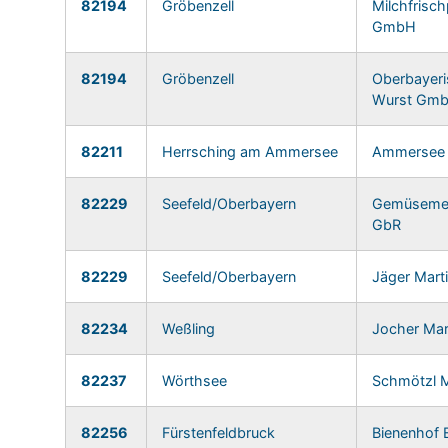
82194
Gröbenzell
Milchfrisc
GmbH
82194
Gröbenzell
Oberbayeri
Wurst Gm
82211
Herrsching am Ammersee
Ammersee 
82229
Seefeld/Oberbayern
Gemüsemet
GbR
82229
Seefeld/Oberbayern
Jäger Mart
82234
Weßling
Jocher Mar
82237
Wörthsee
Schmötzl M
82256
Fürstenfeldbruck
Bienenhof 