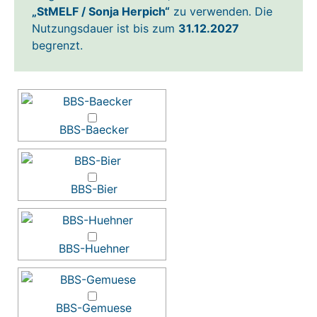
„StMELF / Sonja Herpich“
zu verwenden. Die
Nutzungsdauer ist bis zum
31.12.2027
begrenzt.
BBS-Baecker
BBS-Bier
BBS-Huehner
BBS-Gemuese