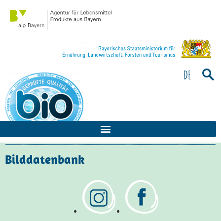
Bitte
beachten
Sie:
Diese
Website
enthält
DE
ein
Barrierefreiheitssystem.
Bilddatenbank