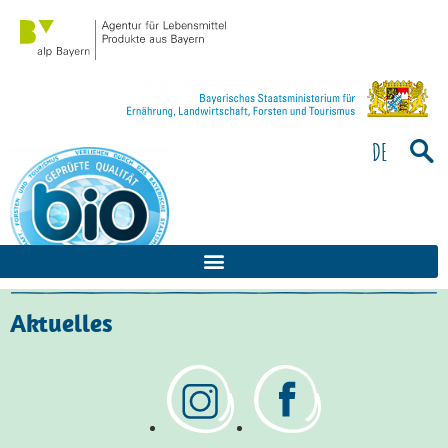
Bitte
beachten
Sie:
Diese
Website
enthält
DE
ein
Barrierefreiheitssystem.
Aktuelles