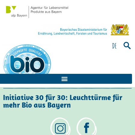
Bitte
beachten
Sie:
Diese
Website
enthält
DE
ein
Barrierefreiheitssystem.
Initiative 30 für 30: Leuchttürme für
mehr Bio aus Bayern