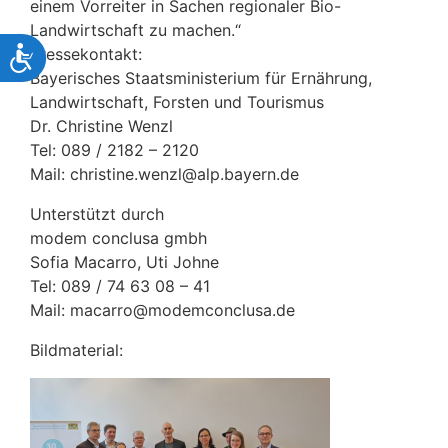
einem Vorreiter in Sachen regionaler Bio-
Landwirtschaft zu machen.“
Barrierefreiheit
Pressekontakt:
Bayerisches Staatsministerium für Ernährung,
Landwirtschaft, Forsten und Tourismus
Dr. Christine Wenzl
Tel: 089 / 2182 – 2120
Mail: christine.wenzl@alp.bayern.de
Unterstützt durch
modem conclusa gmbh
Sofia Macarro, Uti Johne
Tel: 089 / 74 63 08 – 41
Mail: macarro@modemconclusa.de
Bildmaterial: