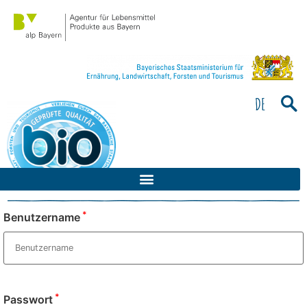
Bitte
beachten
Sie:
Diese
Website
enthält
DE
ein
Barrierefreiheitssystem.
*
Benutzername
*
Passwort