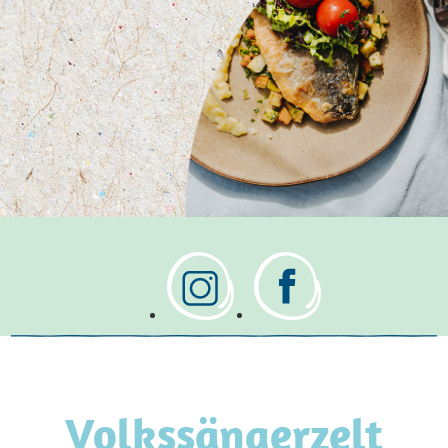
BAYERISCHE
BIO-GRAFIEN
Das Volkssängerzelt Schützenlisl –
eine Geschichte über
Bio-Pioniere auf der Wiesn
Volkssängerzelt