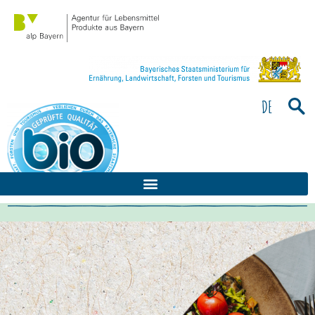
Bitte
beachten
Sie:
Diese
Website
enthält
DE
ein
Barrierefreiheitssystem.